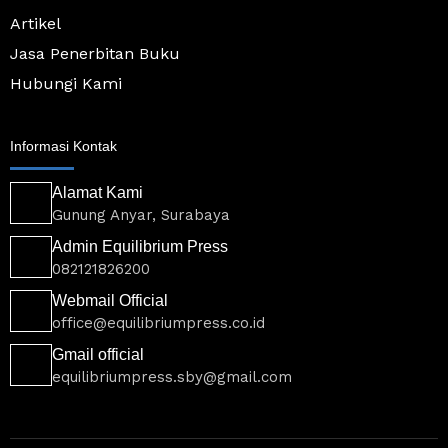
c
Artikel
a
r
Jasa Penerbitan Buku
t
-
Hubungi Kami
3
-
l
i
Informasi Kontak
g
h
t
Alamat Kami
Gunung Anyar, Surabaya
Admin Equilibrium Press
082121826200
Webmail Official
office@equilibriumpress.co.id
Gmail official
equilibriumpress.sby@gmail.com