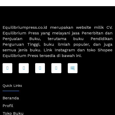
Equilibriumpress.co.id merupakan website milik CV.
Equilibrium Press yang melayani jasa Penerbitan dan
Penjualan Buku, terutama buku Pendidikan
Perguruan Tinggi, buku ilmiah populer, dan juga
semua jenis buku. Link Instagram dan toko Shopee
Equilibrium Press tersedia di bawah ini.
F
T
I
Y
J
a
w
n
o
k
c
i
s
u
i
e
t
t
t
-
b
t
a
u
s
o
e
g
b
h
Quick Links
o
r
r
e
o
k
a
p
-
m
p
Beranda
f
i
Profil
n
g
Toko Buku
-