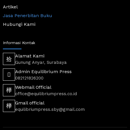
c
Artikel
a
r
Jasa Penerbitan Buku
t
-
Hubungi Kami
3
-
l
i
Informasi Kontak
g
h
t
Alamat Kami
Gunung Anyar, Surabaya
Admin Equilibrium Press
082121826200
Webmail Official
office@equilibriumpress.co.id
Gmail official
equilibriumpress.sby@gmail.com