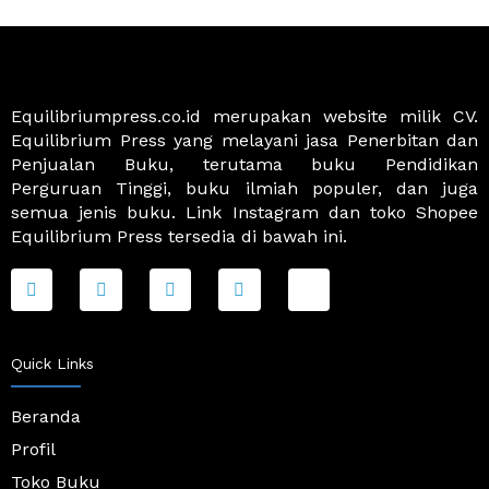
Equilibriumpress.co.id merupakan website milik CV.
Equilibrium Press yang melayani jasa Penerbitan dan
Penjualan Buku, terutama buku Pendidikan
Perguruan Tinggi, buku ilmiah populer, dan juga
semua jenis buku. Link Instagram dan toko Shopee
Equilibrium Press tersedia di bawah ini.
F
T
I
Y
J
a
w
n
o
k
c
i
s
u
i
e
t
t
t
-
b
t
a
u
s
o
e
g
b
h
Quick Links
o
r
r
e
o
k
a
p
-
m
p
Beranda
f
i
Profil
n
g
Toko Buku
-