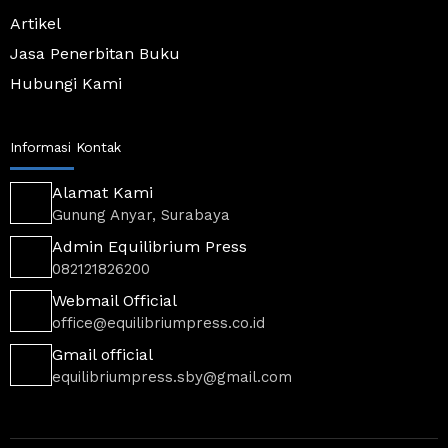
c
Artikel
a
r
Jasa Penerbitan Buku
t
-
Hubungi Kami
3
-
l
i
Informasi Kontak
g
h
t
Alamat Kami
Gunung Anyar, Surabaya
Admin Equilibrium Press
082121826200
Webmail Official
office@equilibriumpress.co.id
Gmail official
equilibriumpress.sby@gmail.com