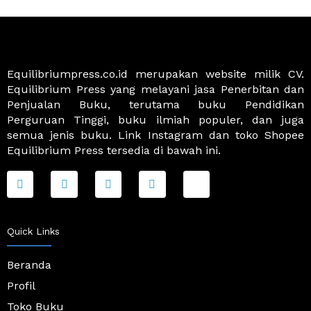
Equilibriumpress.co.id merupakan website milik CV.
Equilibrium Press yang melayani jasa Penerbitan dan
Penjualan Buku, terutama buku Pendidikan
Perguruan Tinggi, buku ilmiah populer, dan juga
semua jenis buku. Link Instagram dan toko Shopee
Equilibrium Press tersedia di bawah ini.
F
T
I
Y
J
a
w
n
o
k
c
i
s
u
i
e
t
t
t
-
b
t
a
u
s
o
e
g
b
h
Quick Links
o
r
r
e
o
k
a
p
-
m
p
Beranda
f
i
Profil
n
g
Toko Buku
-