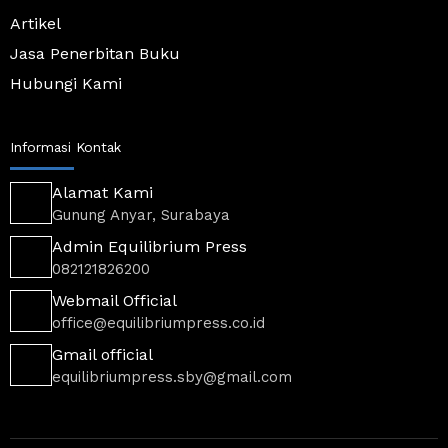
c
Artikel
a
r
Jasa Penerbitan Buku
t
-
Hubungi Kami
3
-
l
i
Informasi Kontak
g
h
t
Alamat Kami
Gunung Anyar, Surabaya
Admin Equilibrium Press
082121826200
Webmail Official
office@equilibriumpress.co.id
Gmail official
equilibriumpress.sby@gmail.com