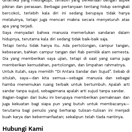
dinamika yang melingkupi; terlebih yang berkenaan dengan aspek
pikiran dan perasaan. Berbagai pertanyaan tentang hidup seringkali
bercokol, terlebih kala diri ini sedang berupaya tidak hanya
melaluinya, tetapi juga mencari makna secara menyeluruh atas
apa yang terjadi.
Saya menyadari bahwa manusia memerlukan sandaran dalam
hidupnya, terutama kala diri sedang tidak baik-baik saja.
Tetapi tentu tidak hanya itu. Ada pertolongan, campur tangan,
kebesaran, bahkan campur tangan dari Rab pemilik alam semesta.
Dia yang memberikan saya ujian, tetapi di saat yang sama juga
memberikan kemudahan, pertolongan, dan limpahan rahmatnya.
Untuk itulah, saya memilih “Di Antara Sandar dan Sujud”. Sebab di
situlah, saya—dan kita semua—sebagai manusia dan sebagai
hamba menemukan ruang terbaik untuk bertumbuh. Apalah arti
sandar tanpa sujud, sebagaimana apalah arti sujud tanpa sandar.
Bagian-bagian dari buku ini berupaya memberikan pemaknaan dan
juga kekuatan bagi siapa pun yang butuh untuk membacanya—
terutama bagi penulis yang berharap tulisan-tulisan ini menjadi
buah karya dan kebermanfaatan; sekalipun telah tiada nantinya.
Hubungi Kami