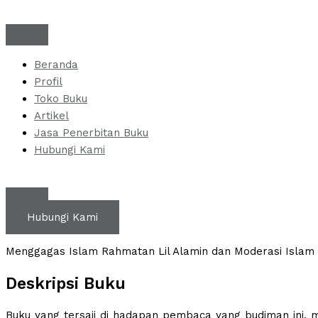
Skip
to
content
Beranda
Profil
Toko Buku
Artikel
Jasa Penerbitan Buku
Hubungi Kami
Hubungi Kami
Menggagas Islam Rahmatan Lil Alamin dan Moderasi Islam 
Deskripsi Buku
Buku yang tersaji di hadapan pembaca yang budiman ini, 