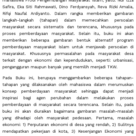
mahasiswa Prodi Pengembangan Masyarakat Islam, yaitu: Nur Izza
Safira, Eka Siti Rahmawati, Dino Ferdyansyah, Reva Rizki Amalia,
Rifqi Naufal Ardiyanto. Dalam rangka memberikan gambaran
langkah-langkah (tahapan) dalam memecahkan persoalan
masyarakat secara sistematis dan terencana, khususnya pada
proses pemberdayaan masyarakat. Selain itu, buku ini akan
memberikan beberapa gambaran bentuk alternatif program
pemberdayaan masyarakat Islam untuk menjawab persoalan di
masyarakat. Khususnya permasalahan pada masyarakat desa
terkait dengan ekonomi dan kependudukan, seperti: urbanisasi,
pengangguran maupun banyak yang memilih menjadi TKW.
Pada Buku ini, berupaya menggambarkan beberapa tahapan-
tahapan yang dilaksanakan oleh mahasiswa dalam merumuskan
konsep pemberdayaan masyarakat sehingga dapat menjadi
inspirasi bagi agen perubahan dalam melakukan proses
pemberdayaan di masyarakat secara terencana. Selain itu, pada
buku ini akan diuraikan bagaimana gambaran masalah-masalah
yang dihadapi oleh masyarakat pedesaan. Pertama, masalah
ekonomi: 1) Perputaran ekonomi di desa yang rendah, 2) Sulitnya
mendapatkan pekerjaan di kota, 3) Kesenjangan Ekonomi yang