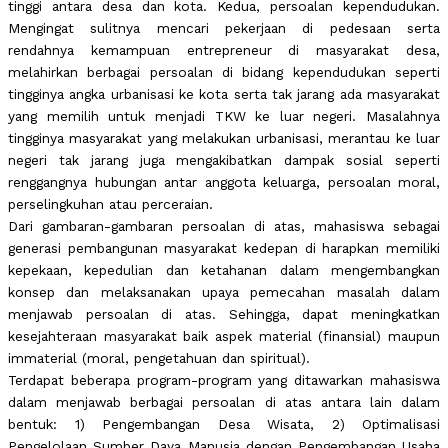
tinggi antara desa dan kota. Kedua, persoalan kependudukan.
Mengingat sulitnya mencari pekerjaan di pedesaan serta
rendahnya kemampuan entrepreneur di masyarakat desa,
melahirkan berbagai persoalan di bidang kependudukan seperti
tingginya angka urbanisasi ke kota serta tak jarang ada masyarakat
yang memilih untuk menjadi TKW ke luar negeri. Masalahnya
tingginya masyarakat yang melakukan urbanisasi, merantau ke luar
negeri tak jarang juga mengakibatkan dampak sosial seperti
renggangnya hubungan antar anggota keluarga, persoalan moral,
perselingkuhan atau perceraian.
Dari gambaran-gambaran persoalan di atas, mahasiswa sebagai
generasi pembangunan masyarakat kedepan di harapkan memiliki
kepekaan, kepedulian dan ketahanan dalam mengembangkan
konsep dan melaksanakan upaya pemecahan masalah dalam
menjawab persoalan di atas. Sehingga, dapat meningkatkan
kesejahteraan masyarakat baik aspek material (finansial) maupun
immaterial (moral, pengetahuan dan spiritual).
Terdapat beberapa program-program yang ditawarkan mahasiswa
dalam menjawab berbagai persoalan di atas antara lain dalam
bentuk: 1) Pengembangan Desa Wisata, 2) Optimalisasi
Pengelolaan Sumber Daya Manusia dengan Pengembangan Usaha