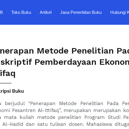
il
Toko Buku
Artikel
Jasa Penerbitan Buku
Hubungi 
nerapan Metode Penelitian Pad
skriptif Pemberdayaan Ekonom
tifaq
ripsi Buku
 berjudul “Penerapan Metode Penelitian Pada Pene
omi Pesantren Al-Ittifaq”, merupakan merupakan kom
a mata kuliah metode penelitian Program Studi P
 Al-Hadid dan satu tulisan dosen. Mahasiswa ditug