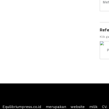
Refe
Klik 
Equilibriumpress.co.id merupakan website milik CV.