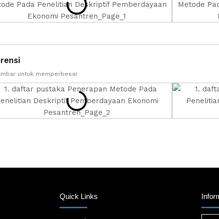
rensi
gambar untuk memperbesar
Quick Links
Infor