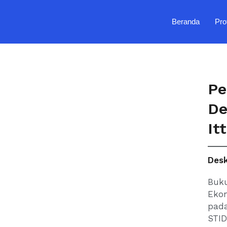
Skip
to
Beranda
Prof
content
Pe
De
It
Desk
Buku
Ekon
pad
STID