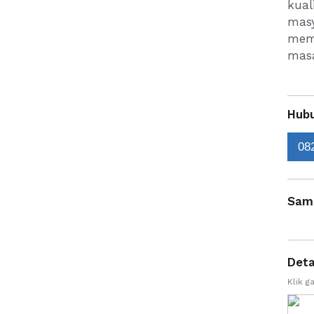
kua
masy
mem
masa
Hubu
08
Sam
Deta
Klik 