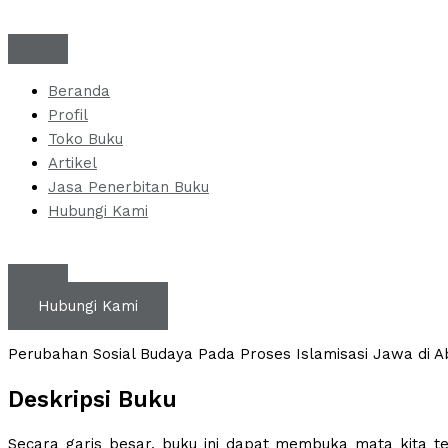
Skip
to
content
Beranda
Profil
Toko Buku
Artikel
Jasa Penerbitan Buku
Hubungi Kami
Hubungi Kami
Perubahan Sosial Budaya Pada Proses Islamisasi Jawa di 
Deskripsi Buku
Secara garis besar, buku ini dapat membuka mata kita t