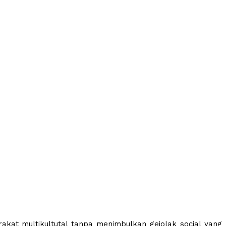
kat multikultutal tanpa menimbulkan gejolak social yang