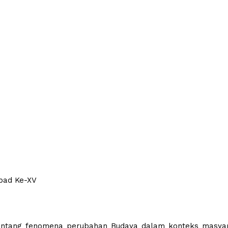
Abad Ke-XV
entang fenomena perubahan Budaya dalam konteks masyara